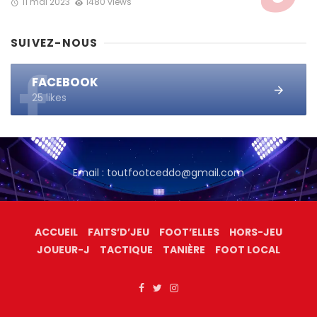
11 mai 2023
1480 views
SUIVEZ-NOUS
FACEBOOK
25 likes
Email : toutfootceddo@gmail.com
ACCUEIL
FAITS’D’JEU
FOOT’ELLES
HORS-JEU
JOUEUR-J
TACTIQUE
TANIÈRE
FOOT LOCAL