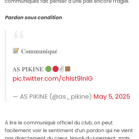
communiqués fait penser à une paix encore fragile.
Pardon sous condition
𝐂𝐨𝐦𝐦𝐮𝐧𝐢𝐪𝐮𝐞́
𝐀𝐒 𝐏𝐈𝐊𝐈𝐍𝐄
✌
pic.twitter.com/chIst9lnlG
— AS PIKINE (@as_pikine)
May 5, 2025
À lire le communiqué officiel du club, on peut
facilement voir le sentiment d’un pardon qui ne vient
pas directement du cœur. Navré du jugement, mais