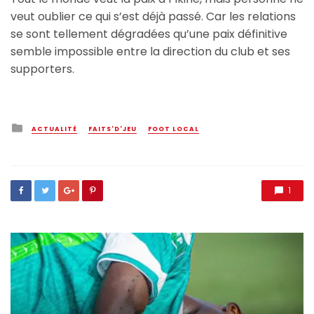
veut oublier ce qui s’est déjà passé. Car les relations
se sont tellement dégradées qu’une paix définitive
semble impossible entre la direction du club et ses
supporters.
Posted
ACTUALITÉ
FAITS'D'JEU
FOOT LOCAL
in
1