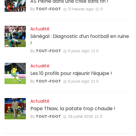
AS Pikine dans une crise sans fin !
By
TOUT-FOOT
12 heures ago
0
Actualité
Sénégal : Diagnostic d’un football en ruine
!
By
TOUT-FOOT
5 jours ago
0
Actualité
Les 10 profils pour rajeunir l’équipe !
By
TOUT-FOOT
6 jours ago
0
Actualité
Pape Thiaw, la patate trop chaude !
By
TOUT-FOOT
29 juillet 2026
0