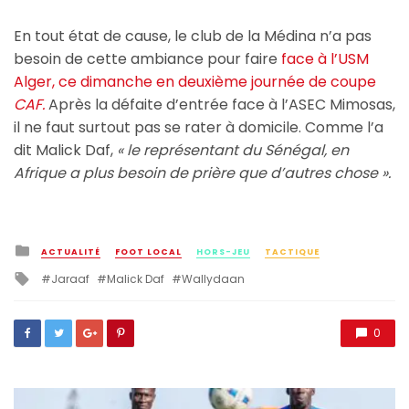
En tout état de cause, le club de la Médina n’a pas
besoin de cette ambiance pour faire
face à l’USM
Alger, ce dimanche en deuxième journée de coupe
CAF.
Après la défaite d’entrée face à l’ASEC Mimosas,
il ne faut surtout pas se rater à domicile. Comme l’a
dit Malick Daf,
« le représentant du Sénégal, en
Afrique a plus besoin de prière que d’autres chose ».
Posted
ACTUALITÉ
FOOT LOCAL
HORS-JEU
TACTIQUE
in
Tagged
Jaraaf
Malick Daf
Wallydaan
with
0