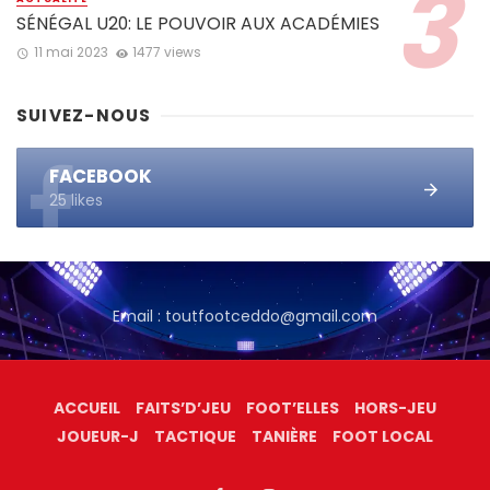
SÉNÉGAL U20: LE POUVOIR AUX ACADÉMIES
11 mai 2023
1477 views
SUIVEZ-NOUS
FACEBOOK
25 likes
Email : toutfootceddo@gmail.com
ACCUEIL
FAITS’D’JEU
FOOT’ELLES
HORS-JEU
JOUEUR-J
TACTIQUE
TANIÈRE
FOOT LOCAL