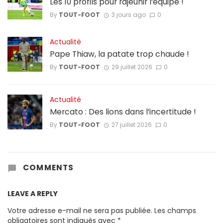
Les 10 profils pour rajeunir l’équipe !
By
TOUT-FOOT
3 jours ago
0
Actualité
Pape Thiaw, la patate trop chaude !
By
TOUT-FOOT
29 juillet 2026
0
Actualité
Mercato : Des lions dans l’incertitude !
By
TOUT-FOOT
27 juillet 2026
0
COMMENTS
LEAVE A REPLY
Votre adresse e-mail ne sera pas publiée.
Les champs
obligatoires sont indiqués avec
*