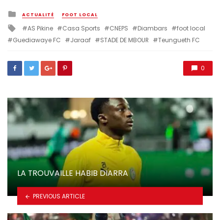
Posted
ACTUALITÉ
FOOT LOCAL
in
Tagged
AS Pikine
Casa Sports
CNEPS
Diambars
foot local
with
Guediawaye FC
Jaraaf
STADE DE MBOUR
Teungueth FC
0
LA TROUVAILLE HABIB DIARRA
PREVIOUS ARTICLE