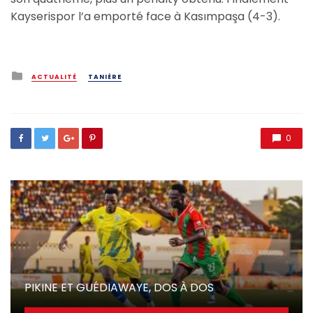
Kayserispor l’a emporté face à Kasımpaşa (4-3).
Posted
ACTUALITÉ
TANIÈRE
in
0
PIKINE ET GUÉDIAWAYE, DOS À DOS