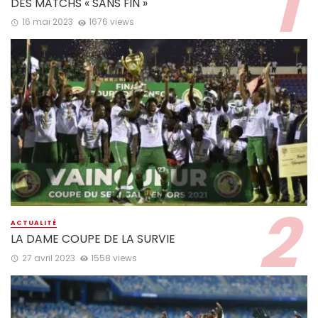
DES MATCHS « SANS FIN »
16 mai 2023
1676 views
ACTUALITÉ
LA DAME COUPE DE LA SURVIE
27 avril 2023
1558 views