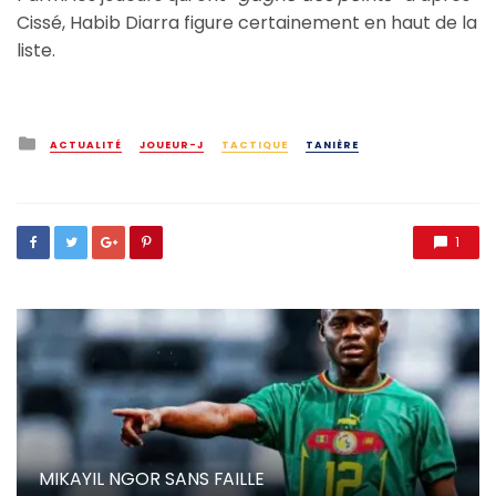
Cissé, Habib Diarra figure certainement en haut de la
liste.
Posted
ACTUALITÉ
JOUEUR-J
TACTIQUE
TANIÈRE
in
1
MIKAYIL NGOR SANS FAILLE