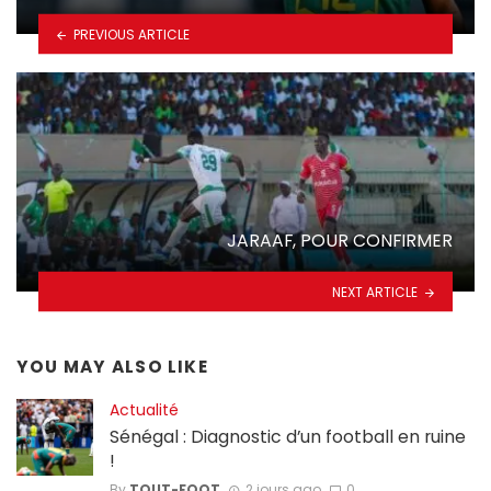
PREVIOUS ARTICLE
JARAAF, POUR CONFIRMER
NEXT ARTICLE
YOU MAY ALSO LIKE
Actualité
Sénégal : Diagnostic d’un football en ruine
!
By
TOUT-FOOT
2 jours ago
0