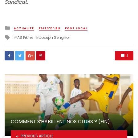
Sandicat.
Posted
ACTUALITÉ
FAITS'D'JEU
FOOT LOCAL
in
Tagged
AS Pikine
Joseph Senghor
with
1
COMMENT S’HABILLENT NOS CLUBS ? (FIN)
PREVIOUS ARTICLE