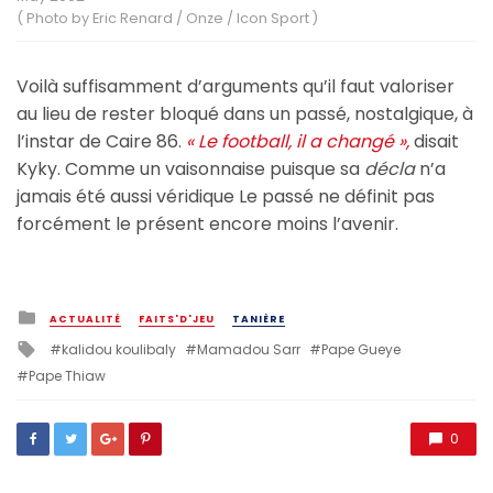
( Photo by Eric Renard / Onze / Icon Sport )
Voilà suffisamment d’arguments qu’il faut valoriser
au lieu de rester bloqué dans un passé, nostalgique, à
l’instar de Caire 86.
« Le football, il a changé »,
disait
Kyky. Comme un vaisonnaise puisque sa
décla
n’a
jamais été aussi véridique Le passé ne définit pas
forcément le présent encore moins l’avenir.
Posted
ACTUALITÉ
FAITS'D'JEU
TANIÈRE
in
Tagged
kalidou koulibaly
Mamadou Sarr
Pape Gueye
with
Pape Thiaw
0