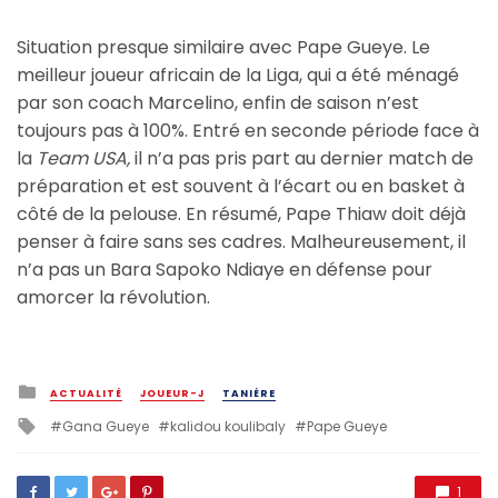
Situation presque similaire avec Pape Gueye. Le
meilleur joueur africain de la Liga, qui a été ménagé
par son coach Marcelino, enfin de saison n’est
toujours pas à 100%. Entré en seconde période face à
la
Team USA,
il n’a pas pris part au dernier match de
préparation et est souvent à l’écart ou en basket à
côté de la pelouse. En résumé, Pape Thiaw doit déjà
penser à faire sans ses cadres. Malheureusement, il
n’a pas un Bara Sapoko Ndiaye en défense pour
amorcer la révolution.
Posted
ACTUALITÉ
JOUEUR-J
TANIÈRE
in
Tagged
Gana Gueye
kalidou koulibaly
Pape Gueye
with
1