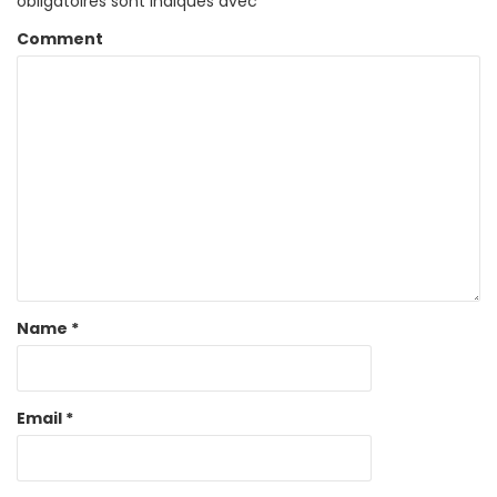
obligatoires sont indiqués avec
*
Comment
Name
*
Email
*