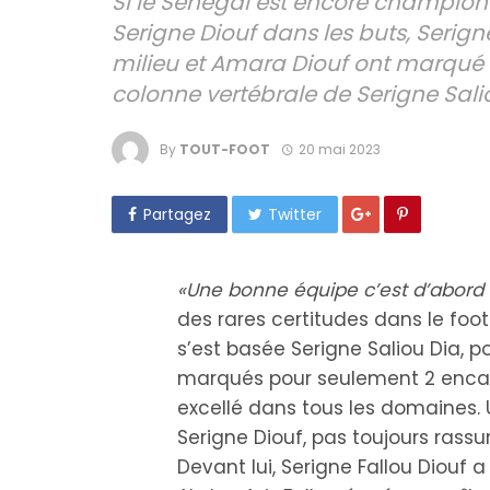
Si le Sénégal est encore champion 
Serigne Diouf dans les buts, Serign
milieu et Amara Diouf ont marqué 
colonne vertébrale de Serigne Sali
By
TOUT-FOOT
20 mai 2023
Partagez
Twitter
«Une bonne équipe c’est d’abord
des rares certitudes dans le foot
s’est basée Serigne Saliou Dia, 
marqués pour seulement 2 encais
excellé dans tous les domaines. 
Serigne Diouf, pas toujours rassur
Devant lui, Serigne Fallou Diouf a