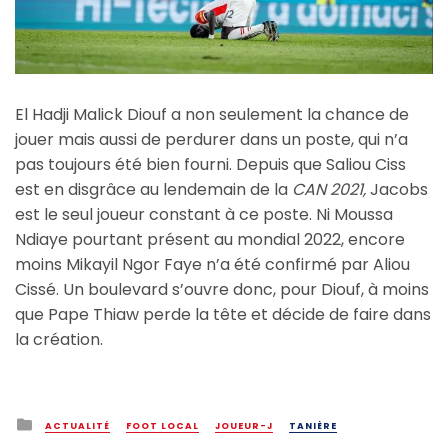
El Hadji Malick Diouf a non seulement la chance de
jouer mais aussi de perdurer dans un poste, qui n’a
pas toujours été bien fourni. Depuis que Saliou Ciss
est en disgrâce au lendemain de la
CAN 2021,
Jacobs
est le seul joueur constant à ce poste. Ni Moussa
Ndiaye pourtant présent au mondial 2022, encore
moins Mikayil Ngor Faye n’a été confirmé par Aliou
Cissé. Un boulevard s’ouvre donc, pour Diouf, à moins
que Pape Thiaw perde la tête et décide de faire dans
la création.
Posted
ACTUALITÉ
FOOT LOCAL
JOUEUR-J
TANIÈRE
in