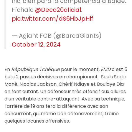
Iria bien para la competencia a Balde.
Fíchale
@Deco20oficial
.
pic.twitter.com/dS6HbJpHlf
— Agiant FCB (@BarcaGiants)
October 12, 2024
En
République Tchèque
pour le moment,
EMD
c’est 5
buts 2 passes décisives en championnat. Seuls Sadio
Mané, Nicolas Jackson, Chérif Ndiaye et Boulaye Dia
en font autant. Un défenseur très offensif aux allures
d’un véritable contre-attaquant. Avec sa technique,
l’arrière de 19 ans fera la différence avec son
concurrent, qui même bon défensivement, traîne
quelques lacunes offensives.