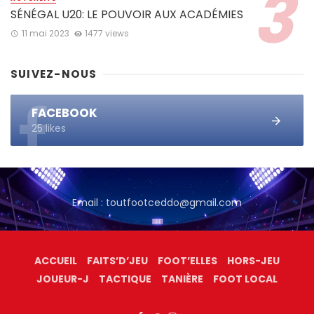
SÉNÉGAL U20: LE POUVOIR AUX ACADÉMIES
11 mai 2023
1477 views
SUIVEZ-NOUS
FACEBOOK
25 likes
Email : toutfootceddo@gmail.com
ACCUEIL
FAITS’D’JEU
FOOT’ELLES
HORS-JEU
JOUEUR-J
TACTIQUE
TANIÈRE
FOOT LOCAL