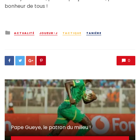
bonheur de tous !
Posted
ACTUALITÉ
JOUEUR-J
TACTIQUE
TANIÈRE
in
0
Pape Gueye, le patron du milieu !