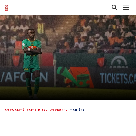
ACTUALITÉ
FAITS'D'JEU
JOUEUR-J
TANIÈRE