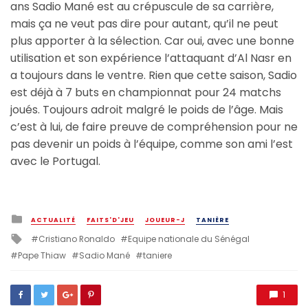
ans Sadio Mané est au crépuscule de sa carrière,
mais ça ne veut pas dire pour autant, qu’il ne peut
plus apporter à la sélection. Car oui, avec une bonne
utilisation et son expérience l’attaquant d’Al Nasr en
a toujours dans le ventre. Rien que cette saison, Sadio
est déjà à 7 buts en championnat pour 24 matchs
joués. Toujours adroit malgré le poids de l’âge. Mais
c’est à lui, de faire preuve de compréhension pour ne
pas devenir un poids à l’équipe, comme son ami l’est
avec le Portugal.
Posted
ACTUALITÉ
FAITS'D'JEU
JOUEUR-J
TANIÈRE
in
Tagged
Cristiano Ronaldo
Equipe nationale du Sénégal
with
Pape Thiaw
Sadio Mané
taniere
1