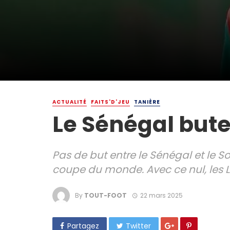
ACTUALITÉ
FAITS'D'JEU
TANIÈRE
Le Sénégal bute
Pas de but entre le Sénégal et le S
coupe du monde. Avec ce nul, les L
By
TOUT-FOOT
22 mars 2025
Partagez
Twitter