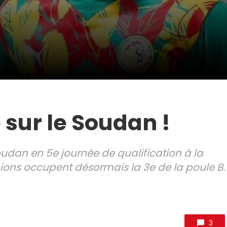
 sur le Soudan !
oudan en 5e journée de qualification à la
ions occupent désormais la 3e de la poule B.
3