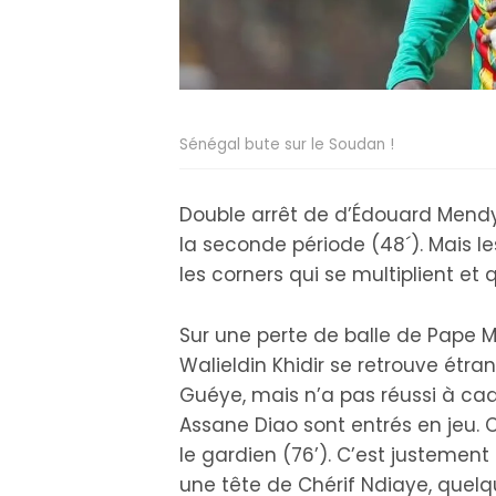
Sénégal bute sur le Soudan !
Double arrêt de d’Édouard Mend
la seconde période (48´). Mais l
les corners qui se multiplient et
Sur une perte de balle de Pape M
Walieldin Khidir se retrouve étr
Guéye, mais n’a pas réussi à cadr
Assane Diao sont entrés en jeu. C
le gardien (76’). C’est justemen
une tête de Chérif Ndiaye, quelq