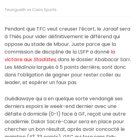
Teungueth vs Casa Sports
Pendant que TFC veut creuser l’écart, le Jaraaf sera
à Thiès pour vider définitivement le différend qui
oppose au stade de Mbour. Juste parce que la
commission de discipline de la LSFP a donné
la
victoire aux
Stadistes,
dans le dossier Ababacar Sarr.
Les
Médinois
largués à 5 points derrière, sont donc
dans l’obligation de gagner pour rester coller au
leader, et espérer un faux pas.
Guédiawaye qui a en quelque sorte vendangé ses
derniers espoirs le week-end dernier avec une
défaite à domicile (0-1) face à GF, reçoit une autre
académie. Dakar Sacré-Cœur sera en place pour
chercher un bon résultat, après avoir concocté le
e
maintien (4
, 33 points). GFC qui fera sans Sidy