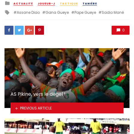
Posted
ACTUALITÉ
JOUEUR-J
TACTIQUE
TANIÈRE
in
Tagged
Assane Diao
Gana Gueye
Pape Gueye
Sadio Mané
with
0
AS Pikine, vers le dégel !
PREVIOUS ARTICLE