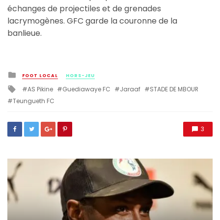
échanges de projectiles et de grenades
lacrymogènes. GFC garde la couronne de la
banlieue.
Posted
FOOT LOCAL
HORS-JEU
in
Tagged
AS Pikine
Guediawaye FC
Jaraaf
STADE DE MBOUR
with
Teungueth FC
3