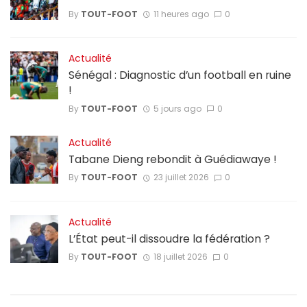
By
TOUT-FOOT
11 heures ago
0
Actualité
Sénégal : Diagnostic d’un football en ruine
!
By
TOUT-FOOT
5 jours ago
0
Actualité
Tabane Dieng rebondit à Guédiawaye !
By
TOUT-FOOT
23 juillet 2026
0
Actualité
L’État peut-il dissoudre la fédération ?
By
TOUT-FOOT
18 juillet 2026
0