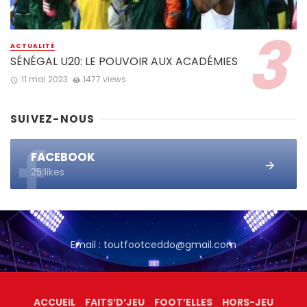
ACTUALITÉ
SÉNÉGAL U20: LE POUVOIR AUX ACADÉMIES
11 mai 2023
1477 views
SUIVEZ-NOUS
FACEBOOK
25 likes
Email : toutfootceddo@gmail.com
ACCUEIL
FAITS’D’JEU
FOOT’ELLES
HORS-JEU