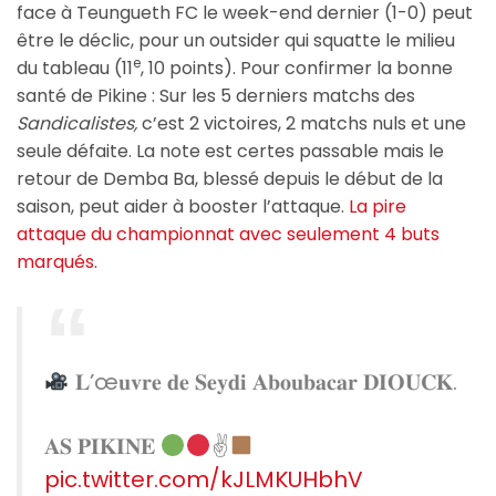
face à Teungueth FC le week-end dernier (1-0) peut
être le déclic, pour un outsider qui squatte le milieu
e
du tableau (11
, 10 points). Pour confirmer la bonne
santé de Pikine : Sur les 5 derniers matchs des
Sandicalistes,
c’est 2 victoires, 2 matchs nuls et une
seule défaite. La note est certes passable mais le
retour de Demba Ba, blessé depuis le début de la
saison, peut aider à booster l’attaque.
La pire
attaque du championnat avec seulement 4 buts
marqués.
𝐋’œ𝐮𝐯𝐫𝐞 𝐝𝐞 𝐒𝐞𝐲𝐝𝐢 𝐀𝐛𝐨𝐮𝐛𝐚𝐜𝐚𝐫 𝐃𝐈𝐎𝐔𝐂𝐊.
𝐀𝐒 𝐏𝐈𝐊𝐈𝐍𝐄
✌
pic.twitter.com/kJLMKUHbhV