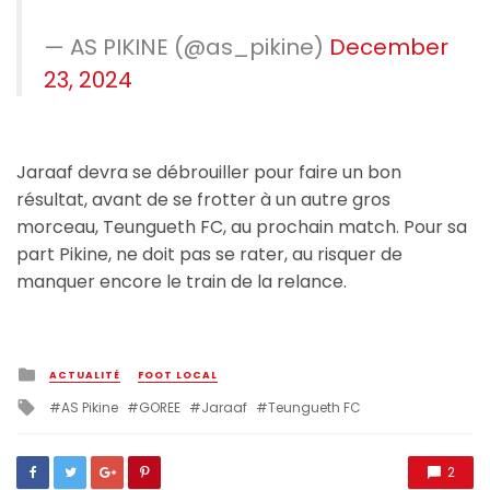
— AS PIKINE (@as_pikine)
December
23, 2024
Jaraaf devra se débrouiller pour faire un bon
résultat, avant de se frotter à un autre gros
morceau, Teungueth FC, au prochain match. Pour sa
part Pikine, ne doit pas se rater, au risquer de
manquer encore le train de la relance.
Posted
ACTUALITÉ
FOOT LOCAL
in
Tagged
AS Pikine
GOREE
Jaraaf
Teungueth FC
with
2