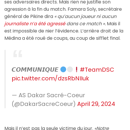
ses adversaires directs. Mais rien ne justifie son
agression à la fin du match. Famara Soly, secrétaire
général de Pikine dira
« qu’aucun joueur ni aucun
journaliste n’a été agressé
dans ce match ».
Mais il
est impossible de nier l’évidence. L’arrière droit de la
Médina a été roué de coups, au coup de sifflet final.
𝘾𝙊𝙈𝙈𝙐𝙉𝙄𝙌𝙐𝙀
#TeamDSC
pic.twitter.com/dzsRbNIIuk
— AS Dakar Sacré-Coeur
(@DakarSacreCoeur)
April 29, 2024
Mais il n’est pas la seule victime du jour.
«Notre