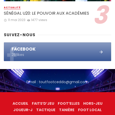
ACTUALITÉ
SÉNÉGAL U20: LE POUVOIR AUX ACADÉMIES
11 mai 2023
1477 views
SUIVEZ-NOUS
FACEBOOK
25 likes
Email : toutfootceddo@gmail.com
ACCUEIL
FAITS’D’JEU
FOOT’ELLES
HORS-JEU
JOUEUR-J
TACTIQUE
TANIÈRE
FOOT LOCAL