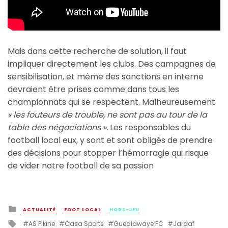
Mais dans cette recherche de solution, il faut
impliquer directement les clubs. Des campagnes de
sensibilisation, et même des sanctions en interne
devraient être prises comme dans tous les
championnats qui se respectent. Malheureusement
« les fouteurs de trouble, ne sont pas au tour de la
table des négociations ».
Les responsables du
football local eux, y sont et sont obligés de prendre
des décisions pour stopper l’hémorragie qui risque
de vider notre football de sa passion
Posted
ACTUALITÉ
FOOT LOCAL
HORS-JEU
in
Tagged
AS Pikine
Casa Sports
Guediawaye FC
Jaraaf