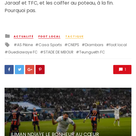
Jaraaf et TFC, et les coiffer au poteau, à la fin.
Pourquoi pas.
Posted
ACTUALITÉ
FOOT LOCAL
TACTIQUE
in
Tagged
AS Pikine
Casa Sports
CNEPS
Diambars
foot local
with
Guediawaye FC
STADE DE MBOUR
Teungueth FC
1
ILIMAN NDIAYE LE BONHEUR AU CŒUR