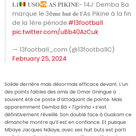
𝐋𝟏
𝐔𝐒𝐎
𝐀𝐒 𝐏𝐈𝐊𝐈𝐍𝐄- 14J: Demba Ba
marque le 3è𝐦𝐞 𝐛𝐮𝐭 𝐝𝐞 𝐥’As Pikine à la fin
de la 1ère période.
#13football
pic.twitter.com/uBb40AzCuk
— 13football_com (@13footballC)
February 25, 2024
Solide derrière mais désormais efficace devant. L’un
des points faibles des amis de Omar Gningue a
souvent été ce poste d’attaquant de pointe. Mais
apparemment Demba Bâ
« Tigrinho »
s’est
définitivement réveillé. Son doublé face à Ouakam ce
dimanche montre qu’il est en confiance. Et puisque
Mbaye Jacques Ndiaye, avec ses huit buts est parti