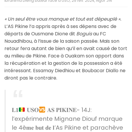
Ibrahima Dieng buteur face à USO, 25 fev. 2024, Ngor J14
« Un seul être vous manque et tout est dépeuplé ».
L’AS Pikine l’a appris après à ses dépens avec de
départs de Ousmane Dione dit
Boguis
au FC
Nouadhibou, à l’issue de la saison passée. Mais son
retour fera autant de bien qu’il en avait causé de tort
au milieu de Pikine. Face à Ouakam son apport dans
la récupération et la gestion de la possession a été
intéressant. Essamay Diedhiou et Boubacar Diallo ne
diront pas le contraire.
𝐋𝟏
𝐔𝐒𝐎
𝐀𝐒 𝐏𝐈𝐊𝐈𝐍𝐄- 14J:
l’expérimente Mignane Diouf marque
le 4è𝐦𝐞 𝐛𝐮𝐭 𝐝𝐞 𝐥’As Pikine et parachève