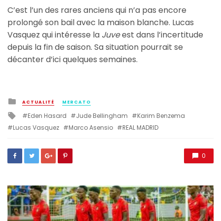
C’est l’un des rares anciens qui n’a pas encore
prolongé son bail avec la maison blanche. Lucas
Vasquez qui intéresse la
Juve
est dans l’incertitude
depuis la fin de saison. Sa situation pourrait se
décanter d’ici quelques semaines.
Posted
ACTUALITÉ
MERCATO
in
Tagged
Eden Hasard
Jude Bellingham
Karim Benzema
with
Lucas Vasquez
Marco Asensio
REAL MADRID
0