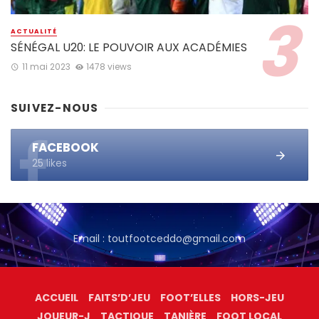
ACTUALITÉ
SÉNÉGAL U20: LE POUVOIR AUX ACADÉMIES
11 mai 2023
1478 views
SUIVEZ-NOUS
FACEBOOK
25 likes
Email : toutfootceddo@gmail.com
ACCUEIL
FAITS’D’JEU
FOOT’ELLES
HORS-JEU
JOUEUR-J
TACTIQUE
TANIÈRE
FOOT LOCAL