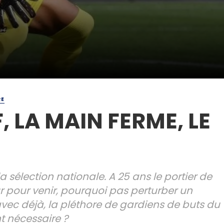
RE
 LA MAIN FERME, LE
la sélection nationale. A 25 ans le portier de
 pour venir, pourquoi pas perturber un
avec déjà, la pléthore de gardiens de buts du
t nécessaire ?