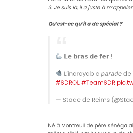
3. Je suis là, il a juste à m’appeler 
Qu’est-ce qu’il a de spécial ?
𝗟𝗲 𝗯𝗿𝗮𝘀 𝗱𝗲 𝗳𝗲𝗿 !
L’incroyable 𝘱𝘢𝘳𝘢𝘥𝘦 de 
#SDROL
#TeamSDR
pic.t
— Stade de Reims (@St
Né à Montreuil de père sénégalai