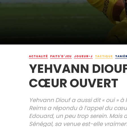
ACTUALITÉ
FAITS'D'JEU
JOUEUR-J
TACTIQUE
TANIÈ
YEHVANN DIOUF,
CŒUR OUVERT
Yehvann Diouf a aussi dit « oui » à 
Reims a répondu à l’appel du cœur
Edouard, un peu trop serein. Mais 
Sénégal, sa venue est-elle vraimen