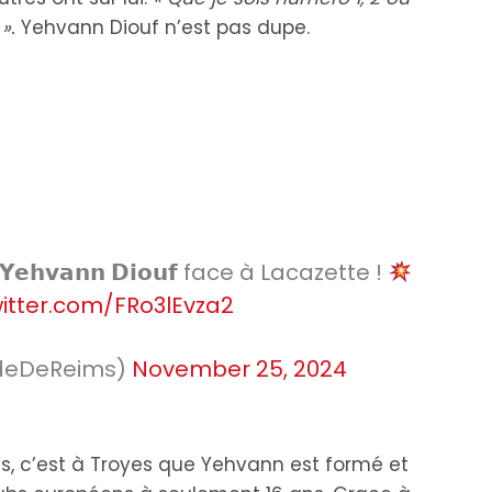
».
Yehvann Diouf n’est pas dupe.
𝗬𝗲𝗵𝘃𝗮𝗻𝗻 𝗗𝗶𝗼𝘂𝗳 face à Lacazette !
witter.com/FRo3lEvza2
adeDeReims)
November 25, 2024
s, c’est à Troyes que Yehvann est formé et