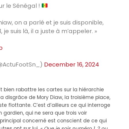
r le Sénégal !
iaw, on a parlé et je suis disponible,
 je suis là, il a juste à m’appeler. »
b
@ActuFootSn_)
December 16, 2024
bien rabattre les cartes sur la hiérarchie
la disgrâce de Mory Diaw, la troisième place,
e flottante. C’est d’ailleurs ce qui interroge
n gardien, qui ne sera que trois voir
 principal concerné est conscient de ce qui
tres ont sur lui.
« Que je sois numéro 1, 2 ou