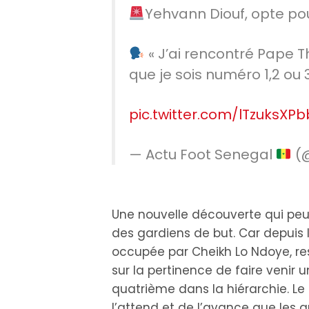
Yehvann Diouf, opte pou
« J’ai rencontré Pape Th
que je sois numéro 1,2 ou 3,
pic.twitter.com/lTzuksXPb
— Actu Foot Senegal
(
Une nouvelle découverte qui peut 
des gardiens de but. Car depuis 
occupée par Cheikh Lo Ndoye, rest
sur la pertinence de faire venir u
quatrième dans la hiérarchie. Le
l’attend et de l’avance que les au