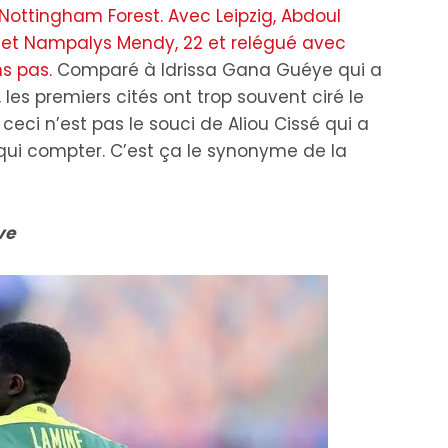
Nottingham Forest. Avec Leipzig, Abdoul
s et Nampalys Mendy, 22 et relégué avec
s pas.
Comparé à Idrissa Gana Guéye qui a
es premiers cités ont trop souvent ciré le
ceci n’est pas le souci de Aliou Cissé qui a
ui compter. C’est ça le synonyme de la
ève