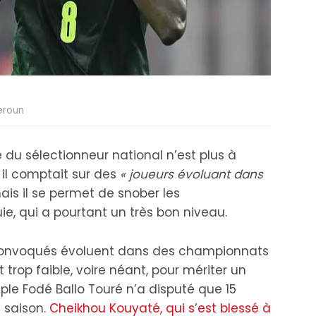
eroun
du sélectionneur national n’est plus à
il comptait sur des
« joueurs évoluant dans
is il se permet de snober les
ie, qui a pourtant un très bon niveau.
 convoqués évoluent dans des championnats
t trop faible, voire néant, pour mériter un
mple Fodé Ballo Touré n’a disputé que 15
 saison.
Cheikhou Kouyaté, qui s’est blessé à