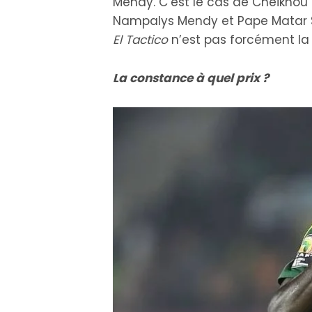
Mendy. C’est le cas de Cheikhou K
Nampalys Mendy et Pape Matar Sar
El Tactico
n’est pas forcément la 
La constance à quel prix ?