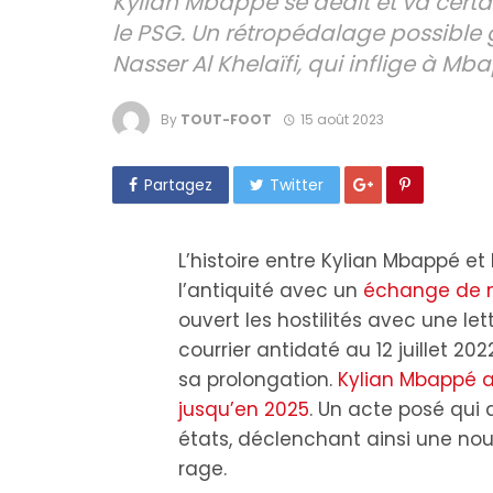
Kylian Mbappé se dédit et va cert
le PSG. Un rétropédalage possible
Nasser Al Khelaïfi, qui inflige à M
By
TOUT-FOOT
15 août 2023
Partagez
Twitter
L’histoire entre Kylian Mbappé et
l’antiquité avec un
échange de m
ouvert les hostilités avec une let
courrier antidaté au 12 juillet 2
sa prolongation.
Kylian Mbappé a
jusqu’en 2025
. Un acte posé qui 
états, déclenchant ainsi une no
rage.