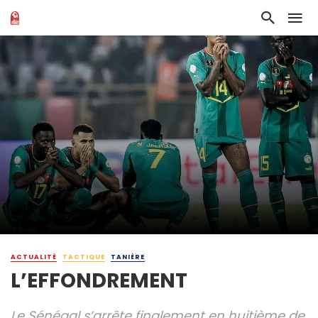
ACTUALITÉ
TACTIQUE
TANIÈRE
L’EFFONDREMENT
Le Sénégal s’arrête finalement en huitième de