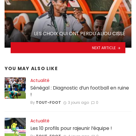
LES CHOIX QUI ONT PERDU ALIOU CISSÉ
NEXT ARTICLE
YOU MAY ALSO LIKE
Actualité
Sénégal : Diagnostic d’un football en ruine
!
By
TOUT-FOOT
3 jours ago
0
Actualité
Les 10 profils pour rajeunir l’équipe !