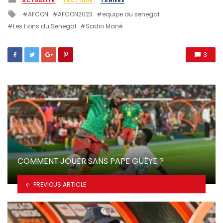
ACTUALITÉ
TACTIQUE
TANIÈRE
in
Tagged
AFCON
AFCON2023
equipe du senegal
with
Les Lions du Senegal
Sadio Mané
3
COMMENT JOUER SANS PAPE GUÉYE ?
PREVIOUS ARTICLE