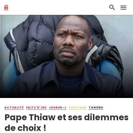
ACTUALITÉ
FAITS'D'JEU
JOUEUR-J
TACTIQUE
TANIÈRE
Pape Thiaw et ses dilemmes
de choix !