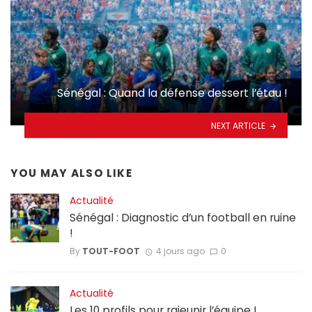
Sénégal : Quand la défense dessert l’étau !
NEXT ARTICLE
YOU MAY ALSO LIKE
Actualité
Sénégal : Diagnostic d’un football en ruine
!
By
TOUT-FOOT
4 jours ago
0
Actualité
Les 10 profils pour rajeunir l’équipe !