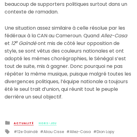
beaucoup de supporters politiques surtout dans un
contexte de ramadan.
Une situation assez similaire à celle résolue par les
fédéraux à la CAN au Cameroun. Quand
Allez-Casa
e
et
12
Gaïndé
ont mis de côté leur opposition de
style, se sont vêtus des couleurs nationales et ont
adopté les mêmes chorégraphies, le Sénégal s’est
tout de suite, mis à gagner. Donc pourquoi ne pas
répéter la même musique, puisque malgré toutes les
divergences politiques, l’équipe nationale a toujours
été le seul trait d’union, qui réunit tout le peuple
derrière un seul objectif.
Posted
ACTUALITÉ
HORS-JEU
in
Tagged
12e Gaïndé
Aliou Cisse
Allez-Casa
Dion Lopy
with