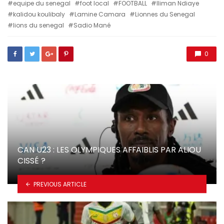
equipe du senegal
foot local
FOOTBALL
Iliman Ndiaye
kalidou koulibaly
Lamine Camara
Lionnes du Senegal
lions du senegal
Sadio Mané
0
CAN U23 : LES OLYMPIQUES AFFAIBLIS PAR ALIOU
CISSÉ ?
PREVIOUS ARTICLE