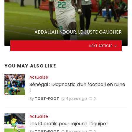
ABDALLAH NDOUR, LE JUSTE GAUCHER
NEXT ARTICLE
YOU MAY ALSO LIKE
Actualité
Sénégal : Diagnostic d’un football en ruine
!
By
TOUT-FOOT
4 jours ago
0
Actualité
Les 10 profils pour rajeunir l’équipe !
By
TOUT-FOOT
5 jours ago
0